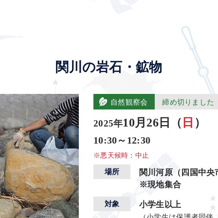
関川の岩石・鉱物
自然観察会
締め切りました
10月26日（
日
）
2025年
10:30～12:30
※悪天候時：中止
場所
関川河原（四国中央
※現地集合
対象
小学生以上
（小学生は保護者同伴