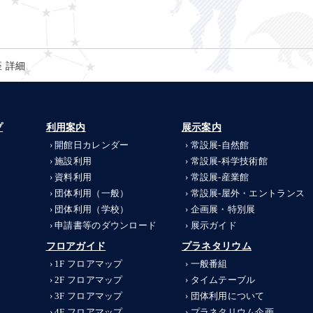
 詳細
プ
利用案内
展示案内
開館日カレンダー
常設展-
自然館
施設利用
常設展-
科学技術館
資料利用
常設展-
産業館
団体利用（一般）
常設展-
屋外・エントランス
団体利用（学校）
企画展・特別展
申請書等のダウンロード
展示ガイド
フロアガイド
プラネタリウム
1F フロアマップ
一般番組
2F フロアマップ
タイムテーブル
3F フロアマップ
団体利用について
4F フロアマップ
プラネタリウム企画