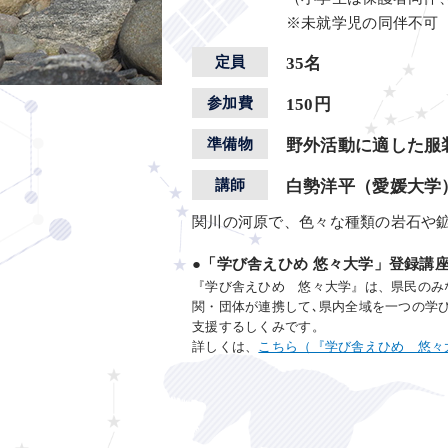
※未就学児の同伴不可
定員
35名
参加費
150円
準備物
野外活動に適した服
講師
白勢洋平（愛媛大学
関川の河原で、色々な種類の岩石や
●「学び舎えひめ 悠々大学」登録講
『学び舎えひめ 悠々大学』は、県民のみ
関・団体が連携して､県内全域を一つの学
支援するしくみです。
詳しくは、
こちら（『学び舎えひめ 悠々