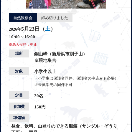
自然観察会
締め切りました
5月23日（
土
）
2026年
10:00～16:00
※悪天候時：中止
場所
銅山峰（新居浜市別子山）
※現地集合
対象
小学生以上
（小学生は保護者同伴、保護者の申込みも必要）
※未就学児の同伴不可
定員
20名
参加費
150円
準備物
昼食、飲料、山登りのできる服装（サンダル・ぞうり