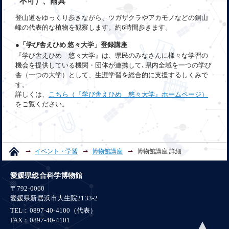
不可）、雨具
登山道をゆっくり歩きながら、ツガザクラやアカモノなどの銅山
峰の代表的な植物を観察します。約6時間歩きます。
●「学び舎えひめ 悠々大学」登録講座
『学び舎えひめ 悠々大学』は、県民のみなさんに様々な学習の
機会を提供している機関・団体が連携して､県内全域を一つの学び
舎（一つの大学）として、生涯学習を総合的に支援するしくみで
す。
詳しくは、
こちら（『学び舎えひめ 悠々大学』ホームページ）
をご覧ください。
イベント・学習
博物館講座
博物館講座 詳細
愛媛県総合科学博物館
〒792-0060
愛媛県新居浜市大生院2133-2
TEL：0897-40-4100（代表）
FAX：0897-40-4101