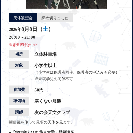
天体観望会
締め切りました
8月8日（
土
）
2026年
20:00～21:00
※悪天候時は中止
場所
立体駐車場
対象
小学生以上
（小学生は保護者同伴、保護者の申込みも必要）
※未就学児の同伴不可
参加費
50円
準備物
寒くない服装
講師
友の会天文クラブ
望遠鏡を使って見頃の天体を見ます。
●「学び舎えひめ 悠々大学」登録講座