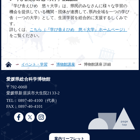
『学び舎えひめ 悠々大学』は、県民のみなさんに様々な学習の
機会を提供している機関・団体が連携して､県内全域を一つの学び
舎（一つの大学）として、生涯学習を総合的に支援するしくみで
す。
詳しくは、
こちら（『学び舎えひめ 悠々大学』ホームページ）
をご覧ください。
イベント・学習
博物館講座
博物館講座 詳細
愛媛県総合科学博物館
〒792-0060
愛媛県新居浜市大生院2133-2
TEL：0897-40-4100（代表）
FAX：0897-40-4101
案内リーフレット