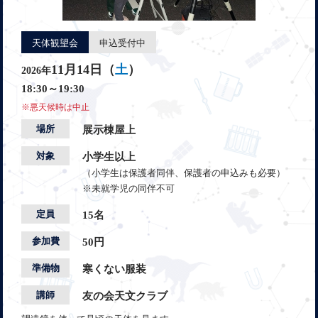
天体観望会
申込受付中
11月14日（
土
）
2026年
18:30～19:30
※悪天候時は中止
場所
展示棟屋上
対象
小学生以上
（小学生は保護者同伴、保護者の申込みも必要）
※未就学児の同伴不可
定員
15名
参加費
50円
準備物
寒くない服装
講師
友の会天文クラブ