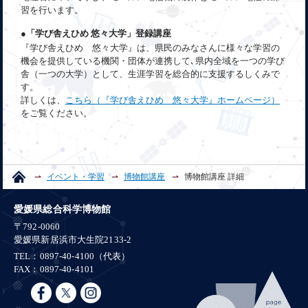
習を行います。
●「学び舎えひめ 悠々大学」登録講座
『学び舎えひめ 悠々大学』は、県民のみなさんに様々な学習の
機会を提供している機関・団体が連携して､県内全域を一つの学び
舎（一つの大学）として、生涯学習を総合的に支援するしくみで
す。
詳しくは、
こちら（『学び舎えひめ 悠々大学』ホームページ）
をご覧ください。
イベント・学習
博物館講座
博物館講座 詳細
愛媛県総合科学博物館
〒792-0060
愛媛県新居浜市大生院2133-2
TEL：0897-40-4100（代表）
FAX：0897-40-4101