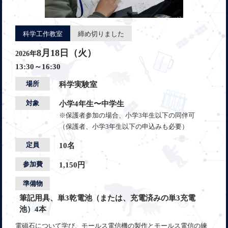
科学工作教室
締め切りました
8月18日（火）
2026年
13:30～16:30
場所
科学実験室
対象
小学4年生〜中学生
※保護者参加の場合、小学3年生以下の同伴可
（保護者、小学3年生以下の申込みも必要）
定員
10名
参加費
1,150円
準備物
筆記用具、単3乾電池（または、充電済みの単3充電
池）4本
電磁石について学び、モールス電信機の製作とモールス電信の練