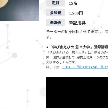
定員
15名
参加費
1,500円
準備物
筆記用具
モーターの軸を回転させて発電し、
す。
●「学び舎えひめ 悠々大学」登録講
『学び舎えひめ 悠々大学』は、県民のみ
関・団体が連携して､県内全域を一つの学
支援するしくみです。
詳しくは、
こちら（『学び舎えひめ 悠々