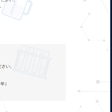
。
ださい。
学年）