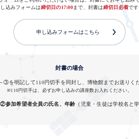
申し込みフォームは
締切日の17:00
まで、封書は
締切日必着
です
申し込みフォームはこちら
封書の場合
～③を明記して110円切手を同封し、博物館までお送りく
※110円切手は、必ずお申し込みの講座数お入れください。
②参加希望者全員の氏名、年齢
（児童・生徒は学校名と