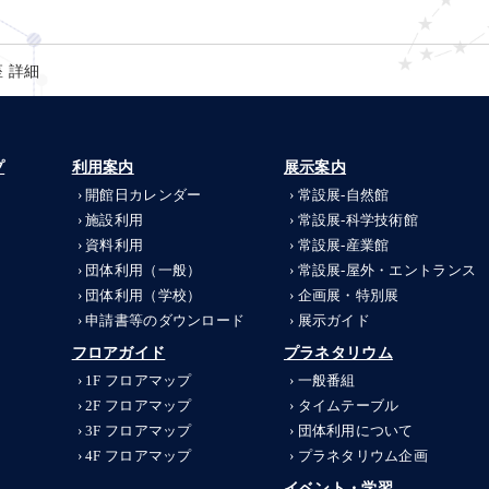
 詳細
プ
利用案内
展示案内
開館日カレンダー
常設展-
自然館
施設利用
常設展-
科学技術館
資料利用
常設展-
産業館
団体利用（一般）
常設展-
屋外・エントランス
団体利用（学校）
企画展・特別展
申請書等のダウンロード
展示ガイド
フロアガイド
プラネタリウム
1F フロアマップ
一般番組
2F フロアマップ
タイムテーブル
3F フロアマップ
団体利用について
4F フロアマップ
プラネタリウム企画
イベント・学習