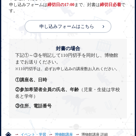
申し込みフォームは
締切日の17:00
まで、封書は
締切日必着
で
す。
申し込みフォームはこちら
封書の場合
下記①～③を明記して110円切手を同封し、博物館
までお送りください。
※110円切手は、必ずお申し込みの講座数お入れください。
①講座名、日時
②参加希望者全員の氏名、年齢
（児童・生徒は学校
名と学年）
③住所、電話番号
イベント・学習
博物館講座
博物館講座 詳細