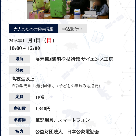
大人のための科学講座
申込受付中
11月1日（
日
）
2026年
10:00～12:00
場所
展示棟3階 科学技術館 サイエンス工房
対象
高校生以上
※就学児童生徒は同伴可（子どもの申込みも必要）
定員
10名
参加費
1,300円
準備物
筆記用具、スマートフォン
協力
公益財団法人 日本公衆電話会