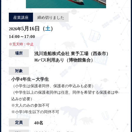
産業講座
締め切りました
5月16日（
土
）
2026年
14:00～17:00
※荒天時：中止
場所
浅川造船株式会社 東予工場（西条市）
※バス利用あり（博物館集合）
対象
小学4年生～大学生
（小学生は保護者同伴、保護者の申込みも必要）
（中学生以上の保護者同伴は任意、同伴を希望する保護者は申
込みが必要）
※大人のみの参加不可
※小学3年生以下の同伴不可
定員
40名