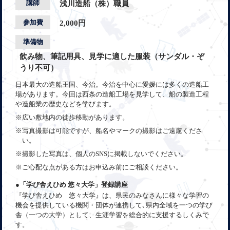
講師
浅川造船（株）職員
参加費
2,000円
準備物
飲み物、筆記用具、見学に適した服装（サンダル・ぞ
うり不可）
日本最大の造船王国、今治。今治を中心に愛媛には多くの造船工
場があります。今回は西条の造船工場を見学して、船の製造工程
や造船業の歴史などを学びます。
※広い敷地内の徒歩移動があります。
※写真撮影は可能ですが、船名やマークの撮影はご遠慮くださ
い。
※撮影した写真は、個人のSNSに掲載しないでください。
※ご心配な点がある方はお申込み前にご相談ください。
●「学び舎えひめ 悠々大学」登録講座
『学び舎えひめ 悠々大学』は、県民のみなさんに様々な学習の
機会を提供している機関・団体が連携して､県内全域を一つの学び
舎（一つの大学）として、生涯学習を総合的に支援するしくみで
す。