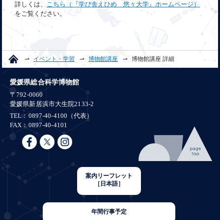
詳しくは、
こちら（『学び舎えひめ 悠々大学』ホームページ）
をご覧ください。
イベント・学習
博物館講座
博物館講座 詳細
愛媛県総合科学博物館
〒792-0060
愛媛県新居浜市大生院2133-2
TEL：0897-40-4100（代表）
FAX：0897-40-4101
案内リーフレット
［日本語］
年間行事予定