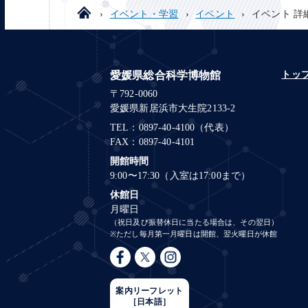
イベント・学習
イベント
イベント 詳
愛媛県総合科学博物館
トッ
〒792-0060
愛媛県新居浜市大生院2133-2
TEL：0897-40-4100（代表）
FAX：0897-40-4101
開館時間
9:00〜17:30（入室は17:00まで）
休館日
月曜日
（祝日及び振替休日に当たる場合は、その翌日）
※ただし毎月第一月曜日は開館、翌火曜日が休館
案内リーフレット
［日本語］