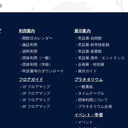
細
プ
利用案内
展示案内
開館日カレンダー
常設展-
自然館
施設利用
常設展-
科学技術館
資料利用
常設展-
産業館
団体利用（一般）
常設展-
屋外・エントランス
団体利用（学校）
企画展・特別展
申請書等のダウンロード
展示ガイド
フロアガイド
プラネタリウム
1F フロアマップ
一般番組
2F フロアマップ
タイムテーブル
3F フロアマップ
団体利用について
4F フロアマップ
プラネタリウム企画
イベント・学習
イベント