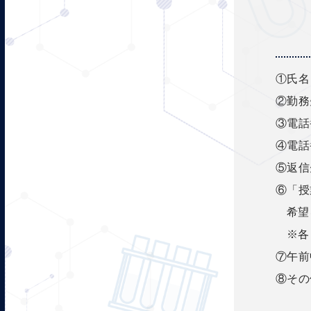
①氏名
②勤務
③電話
④電話
⑤返信
⑥「授
希望
※各
⑦午前
⑧その