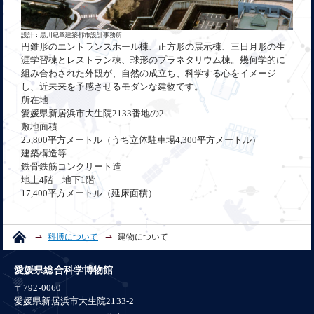
設計：黒川紀章建築都市設計事務所
円錐形のエントランスホール棟、正方形の展示棟、三日月形の生
涯学習棟とレストラン棟、球形のプラネタリウム棟。幾何学的に
組み合わされた外観が、自然の成立ち、科学する心をイメージ
し、近未来を予感させるモダンな建物です。
所在地
愛媛県新居浜市大生院2133番地の2
敷地面積
25,800平方メートル（うち立体駐車場4,300平方メートル）
建築構造等
鉄骨鉄筋コンクリート造
地上4階 地下1階
17,400平方メートル（延床面積）
科博について
建物について
愛媛県総合科学博物館
〒792-0060
愛媛県新居浜市大生院2133-2