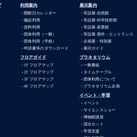
プ
利用案内
展示案内
開館日カレンダー
常設展-
自然館
施設利用
常設展-
科学技術館
資料利用
常設展-
産業館
団体利用（一般）
常設展-
屋外・エントランス
団体利用（学校）
企画展・特別展
申請書等のダウンロード
展示ガイド
フロアガイド
プラネタリウム
1F フロアマップ
一般番組
2F フロアマップ
タイムテーブル
3F フロアマップ
団体利用について
4F フロアマップ
プラネタリウム企画
イベント・学習
イベント
サイエンスショー
博物館講座
貸出セット
学習支援